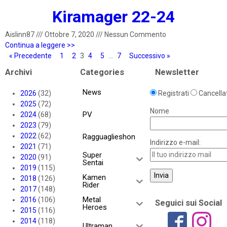
Kiramager 22-24
Aislinn87
///
Ottobre 7, 2020
///
Nessun Commento
Continua a leggere >>
« Precedente
1
2
3
4
5
…
7
Successivo »
Archivi
Categories
Newsletter
News
2026
(32)
Registrati
Cancellat
2025
(72)
Nome
PV
2024
(68)
2023
(79)
2022
(62)
Ragguaglieshon
Indirizzo e-mail:
2021
(71)
Super
2020
(91)
Sentai
2019
(115)
Kamen
2018
(126)
Rider
2017
(148)
Metal
2016
(106)
Seguici sui Social
Heroes
2015
(116)
2014
(118)
Ultraman