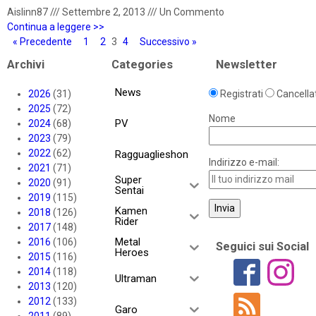
Aislinn87
///
Settembre 2, 2013
///
Un Commento
Continua a leggere >>
« Precedente
1
2
3
4
Successivo »
Archivi
Categories
Newsletter
News
2026
(31)
Registrati
Cancellat
2025
(72)
Nome
PV
2024
(68)
2023
(79)
2022
(62)
Ragguaglieshon
Indirizzo e-mail:
2021
(71)
Super
2020
(91)
Sentai
2019
(115)
Kamen
2018
(126)
Rider
2017
(148)
Metal
2016
(106)
Seguici sui Social
Heroes
2015
(116)
2014
(118)
Ultraman
2013
(120)
2012
(133)
Garo